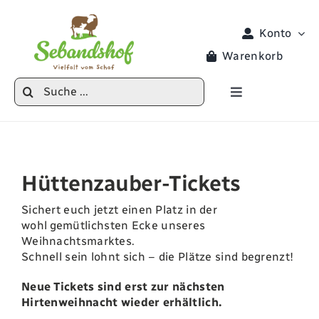
Zum
Inhalt
Konto
springen
Warenkorb
Suche
Toggle
nach:
Navigation
Produkte
Veranstaltungen
Hüttenzauber-Tickets
Sichert euch jetzt einen Platz in der
Hoferlebnisse
wohl
gemütlichsten Ecke unseres
Weihnachtsmarktes
.
Schnell sein lohnt sich – die Plätze sind begrenzt!
Hofladen
Neue Tickets sind erst zur nächsten
Hirtenweihnacht wieder erhältlich.
Locke Lotta