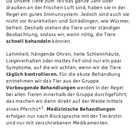
Da unsere Tiere zum Teil das ganze Jahr über
draußen an der frischen Luft sind‭, ‬haben sie in der
Regel ein gutes Immunsystem‭. ‬Jedoch sind auch sie
nicht vor Krankheiten und Schädlingen‭, ‬wie Würmer‭,
‬befreit‭. ‬Deshalb stehen die Tiere unter ständiger
Beobachtung‭, ‬sodass wir‭, ‬wenn nötig‭, ‬die Tiere
schnell behandeln
können‭.‬
Lahmheit‭, ‬hängende Ohren‭, ‬helle Schleimhäute‭,
‬Liegeverhalten oder mattes Fell sind nur ein paar
Symptome‭, ‬auf die wir achten‭, ‬wenn wir die Tiere
täglich kontrollieren‭.
‬Für die akute Behandlung
entnehmen wir das Tier aus der Gruppe‭.
‬Vorbeugende Behandlungen‭
‬werden in der Regel
bei allen Tieren innerhalb der Gruppe durchgeführt‭;
‬das machen wir dann direkt auf der Weide mittels
1
eines‭ ‬Pferchs‭*‬
‭. ‬
Medizinische Behandlungen
erfolgen nur nach Rücksprache mit der Tierärztin
und nur mit verschriebenen Medikamenten‭.‬