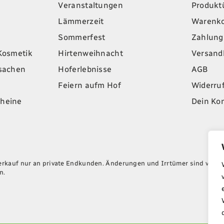
Veranstaltungen
Produkt
Lämmerzeit
Warenk
Sommerfest
Zahlung
Kosmetik
Hirtenweihnacht
Versand
lsachen
Hoferlebnisse
AGB
Feiern aufm Hof
Widerru
heine
Dein Ko
Verkauf nur an private Endkunden. Änderungen und Irrtümer sind vorbeh
n.