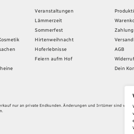
Veranstaltungen
Produkt
Lämmerzeit
Warenk
Sommerfest
Zahlung
Kosmetik
Hirtenweihnacht
Versand
lsachen
Hoferlebnisse
AGB
Feiern aufm Hof
Widerru
heine
Dein Ko
Verkauf nur an private Endkunden. Änderungen und Irrtümer sind vorbeh
n.