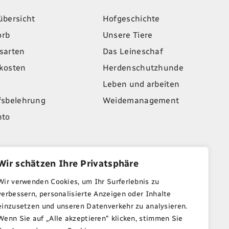
übersicht
Hofgeschichte
orb
Unsere Tiere
sarten
Das Leineschaf
kosten
Herdenschutzhunde
Leben und arbeiten
fsbelehrung
Weidemanagement
nto
Wir schätzen Ihre Privatsphäre
alten. Unsere Angebote gelten nur solange der Vorrat reicht.
Wir verwenden Cookies, um Ihr Surferlebnis zu
verbessern, personalisierte Anzeigen oder Inhalte
einzusetzen und unseren Datenverkehr zu analysieren.
Wenn Sie auf „Alle akzeptieren" klicken, stimmen Sie