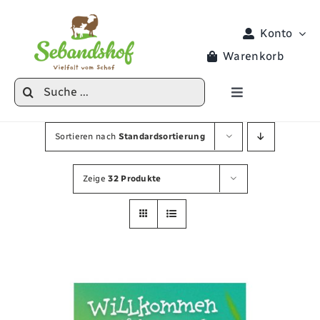
Zum
Inhalt
Konto
springen
Warenkorb
Suche
Toggle
nach:
Navigation
Produkte
Sortieren nach
Standardsortierung
Veranstaltungen
Zeige
32 Produkte
Hoferlebnisse
Hofladen
Locke Lotta