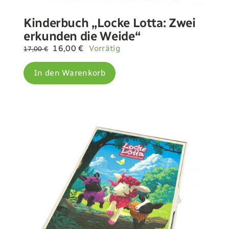
Kinderbuch „Locke Lotta: Zwei
erkunden die Weide“
Ursprünglicher
Aktueller
16,00
€
Vorrätig
17,00
€
Preis
Preis
war:
ist:
In den Warenkorb
17,00 €
16,00 €.