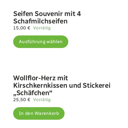
Seifen Souvenir mit 4
Schafmilchseifen
15,00
€
Vorrätig
Dieses
Ausführung wählen
Produkt
weist
mehrere
Varianten
auf.
Die
Wollflor-Herz mit
Optionen
Kirschkernkissen und Stickerei
können
„Schäfchen“
auf
25,50
€
Vorrätig
der
Produktseite
In den Warenkorb
gewählt
werden