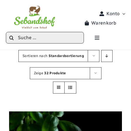
Zum
Inhalt
Konto
springen
Warenkorb
Suche
Toggle
nach:
Navigation
Produkte
Sortieren nach
Standardsortierung
Veranstaltungen
Zeige
32 Produkte
Hoferlebnisse
Hofladen
Locke Lotta