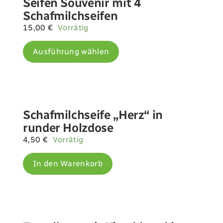
Seifen Souvenir mit 4
Schafmilchseifen
15,00
€
Vorrätig
Dieses
Ausführung wählen
Produkt
weist
mehrere
Varianten
auf.
Die
Schafmilchseife „Herz“ in
Optionen
runder Holzdose
können
4,50
€
Vorrätig
auf
der
In den Warenkorb
Produktseite
gewählt
werden